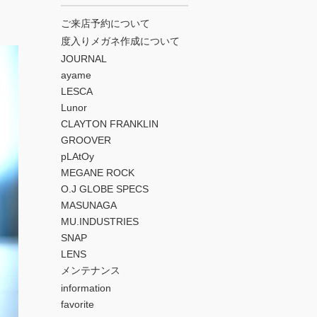
ご来店予約について
度入りメガネ作成について
JOURNAL
ayame
LESCA
Lunor
CLAYTON FRANKLIN
GROOVER
pLAtOy
MEGANE ROCK
O.J GLOBE SPECS
MASUNAGA
MU.INDUSTRIES
SNAP
LENS
メンテナンス
information
favorite