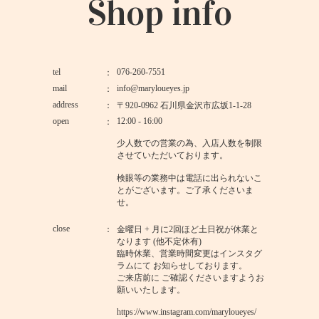
Shop info
tel
076-260-7551
mail
info@maryloueyes.jp
address
〒920-0962 石川県金沢市広坂1-1-28
open
12:00 - 16:00
少人数での営業の為、入店人数を制限
させていただいております。
検眼等の業務中は電話に出られないこ
とがございます。ご了承くださいま
せ。
close
金曜日 + 月に2回ほど土日祝が休業と
なります (他不定休有)
臨時休業、営業時間変更はインスタグ
ラムにて お知らせしております。
ご来店前に ご確認くださいますようお
願いいたします。
https://www.instagram.com/maryloueyes/