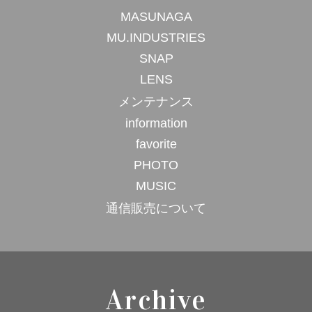
MASUNAGA
MU.INDUSTRIES
SNAP
LENS
メンテナンス
information
favorite
PHOTO
MUSIC
通信販売について
Archive