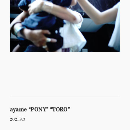
ayame “PONY” “TORO”
2021.9.3