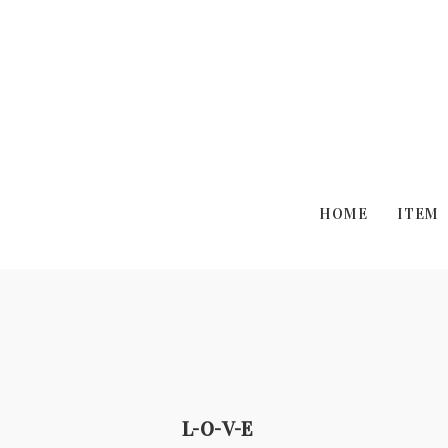
HOME
ITEM
L-O-V-E