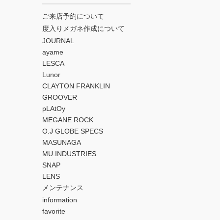
ご来店予約について
度入りメガネ作成について
JOURNAL
ayame
LESCA
Lunor
CLAYTON FRANKLIN
GROOVER
pLAtOy
MEGANE ROCK
O.J GLOBE SPECS
MASUNAGA
MU.INDUSTRIES
SNAP
LENS
メンテナンス
information
favorite