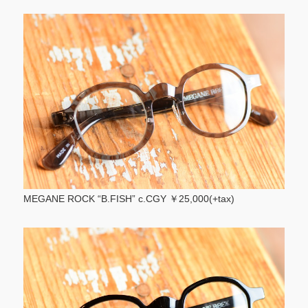
MEGANE ROCK “B.FISH” c.CGY ￥25,000(+tax)