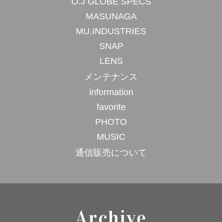
O.J GLOBE SPECS
MASUNAGA
MU.INDUSTRIES
SNAP
LENS
メンテナンス
information
favorite
PHOTO
MUSIC
通信販売について
Archive