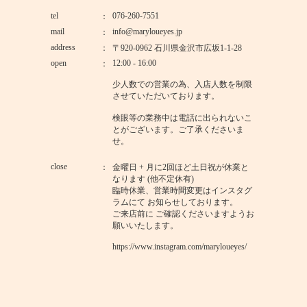
tel
076-260-7551
mail
info@maryloueyes.jp
address
〒920-0962 石川県金沢市広坂1-1-28
open
12:00 - 16:00
少人数での営業の為、入店人数を制限
させていただいております。
検眼等の業務中は電話に出られないこ
とがございます。ご了承くださいま
せ。
close
金曜日 + 月に2回ほど土日祝が休業と
なります (他不定休有)
臨時休業、営業時間変更はインスタグ
ラムにて お知らせしております。
ご来店前に ご確認くださいますようお
願いいたします。
https://www.instagram.com/maryloueyes/