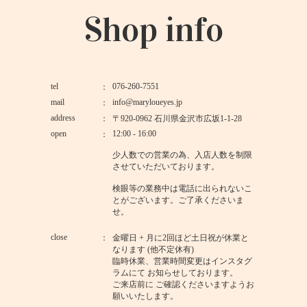
Shop info
tel
076-260-7551
mail
info@maryloueyes.jp
address
〒920-0962 石川県金沢市広坂1-1-28
open
12:00 - 16:00
少人数での営業の為、入店人数を制限
させていただいております。
検眼等の業務中は電話に出られないこ
とがございます。ご了承くださいま
せ。
close
金曜日 + 月に2回ほど土日祝が休業と
なります (他不定休有)
臨時休業、営業時間変更はインスタグ
ラムにて お知らせしております。
ご来店前に ご確認くださいますようお
願いいたします。