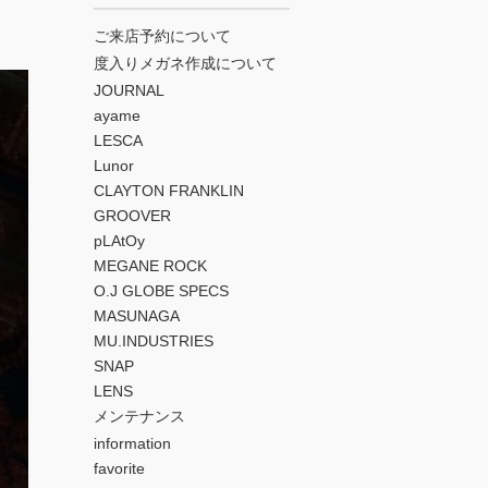
ご来店予約について
度入りメガネ作成について
JOURNAL
ayame
LESCA
Lunor
CLAYTON FRANKLIN
GROOVER
pLAtOy
MEGANE ROCK
O.J GLOBE SPECS
MASUNAGA
MU.INDUSTRIES
SNAP
LENS
メンテナンス
information
favorite