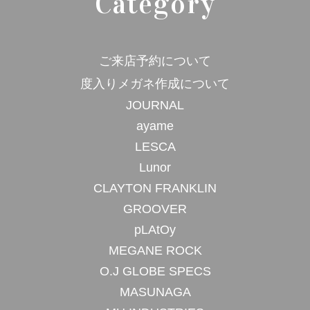
Category
ご来店予約について
度入りメガネ作成について
JOURNAL
ayame
LESCA
Lunor
CLAYTON FRANKLIN
GROOVER
pLAtOy
MEGANE ROCK
O.J GLOBE SPECS
MASUNAGA