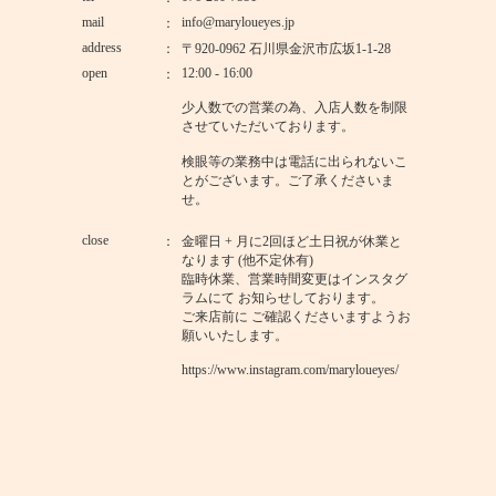
mail
info@maryloueyes.jp
address
〒920-0962 石川県金沢市広坂1-1-28
open
12:00 - 16:00
少人数での営業の為、入店人数を制限
させていただいております。
検眼等の業務中は電話に出られないこ
とがございます。ご了承くださいま
せ。
close
金曜日 + 月に2回ほど土日祝が休業と
なります (他不定休有)
臨時休業、営業時間変更はインスタグ
ラムにて お知らせしております。
ご来店前に ご確認くださいますようお
願いいたします。
https://www.instagram.com/maryloueyes/