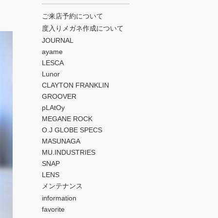
ご来店予約について
度入りメガネ作成について
JOURNAL
ayame
LESCA
Lunor
CLAYTON FRANKLIN
GROOVER
pLAtOy
MEGANE ROCK
O.J GLOBE SPECS
MASUNAGA
MU.INDUSTRIES
SNAP
LENS
メンテナンス
information
favorite