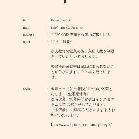
tel
076-260-7551
mail
info@maryloueyes.jp
address
〒920-0962 石川県金沢市広坂1-1-28
open
12:00 - 16:00
少人数での営業の為、入店人数を制限
させていただいております。
検眼等の業務中は電話に出られないこ
とがございます。ご了承くださいま
せ。
close
金曜日 + 月に2回ほど土日祝が休業と
なります (他不定休有)
臨時休業、営業時間変更はインスタグ
ラムにて お知らせしております。
ご来店前に ご確認くださいますようお
願いいたします。
https://www.instagram.com/maryloueyes/