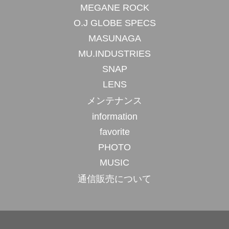
MEGANE ROCK
O.J GLOBE SPECS
MASUNAGA
MU.INDUSTRIES
SNAP
LENS
メンテナンス
information
favorite
PHOTO
MUSIC
通信販売について