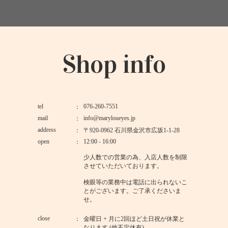
Shop info
tel
076-260-7551
mail
info@maryloueyes.jp
address
〒920-0962 石川県金沢市広坂1-1-28
open
12:00 - 16:00
少人数での営業の為、入店人数を制限
させていただいております。
検眼等の業務中は電話に出られないこ
とがございます。ご了承くださいま
せ。
close
金曜日 + 月に2回ほど土日祝が休業と
なります (他不定休有)