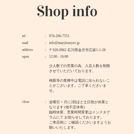
Shop info
tel
076-260-7551
mail
info@maryloueyes.jp
address
〒920-0962 石川県金沢市広坂1-1-28
open
12:00 - 16:00
少人数での営業の為、入店人数を制限
させていただいております。
検眼等の業務中は電話に出られないこ
とがございます。ご了承くださいま
せ。
close
金曜日 + 月に2回ほど土日祝が休業と
なります (他不定休有)
臨時休業、営業時間変更はインスタグ
ラムにて お知らせしております。
ご来店前に ご確認くださいますようお
願いいたします。