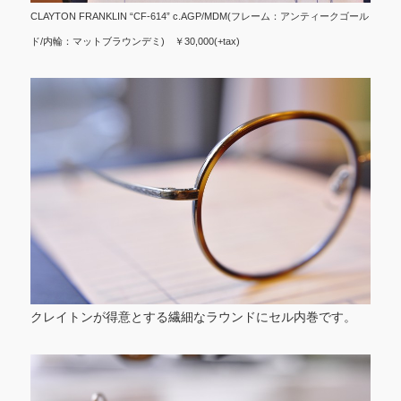
CLAYTON FRANKLIN “CF-614” c.AGP/MDM(フレーム：アンティークゴール
ド/内輪：マットブラウンデミ) ￥30,000(+tax)
クレイトンが得意とする繊細なラウンドにセル内巻です。