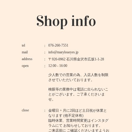
Shop info
tel
076-260-7551
mail
info@maryloueyes.jp
address
〒920-0962 石川県金沢市広坂1-1-28
open
12:00 - 16:00
少人数での営業の為、入店人数を制限
させていただいております。
検眼等の業務中は電話に出られないこ
とがございます。ご了承くださいま
せ。
close
金曜日 + 月に2回ほど土日祝が休業と
なります (他不定休有)
臨時休業、営業時間変更はインスタグ
ラムにて お知らせしております。
ご来店前に ご確認くださいますようお