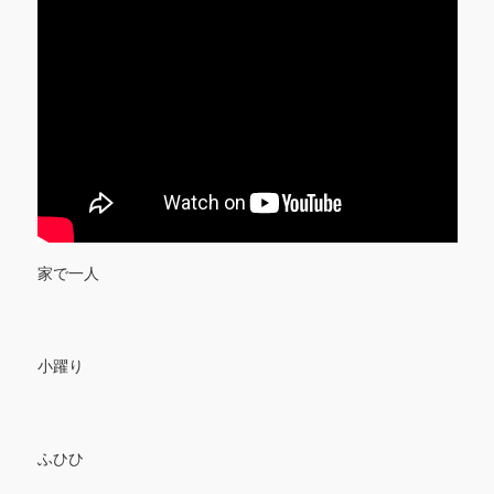
家で一人
小躍り
ふひひ