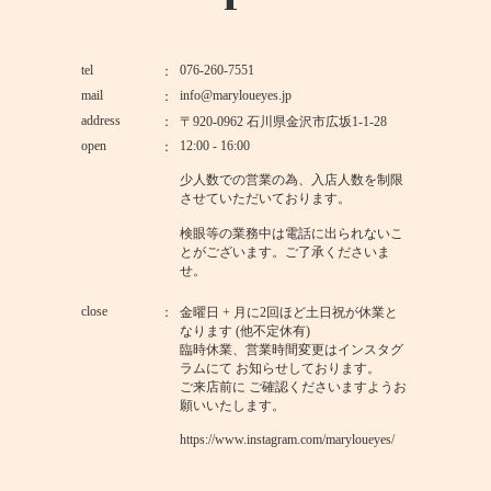
tel
076-260-7551
mail
info@maryloueyes.jp
address
〒920-0962 石川県金沢市広坂1-1-28
open
12:00 - 16:00
少人数での営業の為、入店人数を制限
させていただいております。
検眼等の業務中は電話に出られないこ
とがございます。ご了承くださいま
せ。
close
金曜日 + 月に2回ほど土日祝が休業と
なります (他不定休有)
臨時休業、営業時間変更はインスタグ
ラムにて お知らせしております。
ご来店前に ご確認くださいますようお
願いいたします。
https://www.instagram.com/maryloueyes/