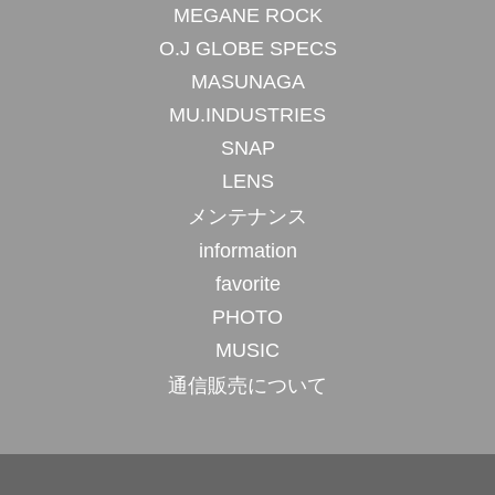
MEGANE ROCK
O.J GLOBE SPECS
MASUNAGA
MU.INDUSTRIES
SNAP
LENS
メンテナンス
information
favorite
PHOTO
MUSIC
通信販売について