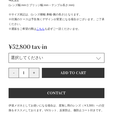
(レンズ幅:mm □ ブリッジ幅:mm – テンプル長さ:mm)
※サイズ表記は、(レンズ横幅 鼻幅-腕の長さ)となります。
※付属のケースは予告無くデザインが変更になる場合がございます。ご了承
ください。
※通販をご希望の際は
こちら
も必ずご一読くださいませ。
¥52,800 tax-in
CONTACT
伊達メガネとしてお使いになる場合は、度無し用のレンズ（￥3,300）への交
換をオススメしております。UVカット、反射防止、傷防止コート付きです。