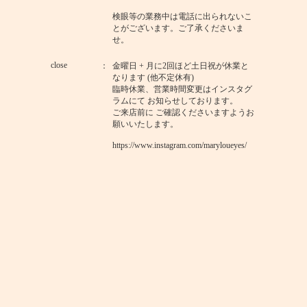
検眼等の業務中は電話に出られないこ
とがございます。ご了承くださいま
せ。
close
金曜日 + 月に2回ほど土日祝が休業と
なります (他不定休有)
臨時休業、営業時間変更はインスタグ
ラムにて お知らせしております。
ご来店前に ご確認くださいますようお
願いいたします。
https://www.instagram.com/maryloueyes/