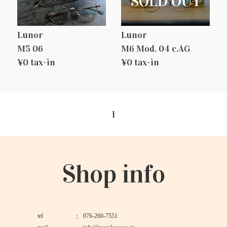
Lunor
Lunor
M5 06
M6 Mod. 04 c.AG
¥0 tax-in
¥0 tax-in
1
Shop info
tel
076-260-7551