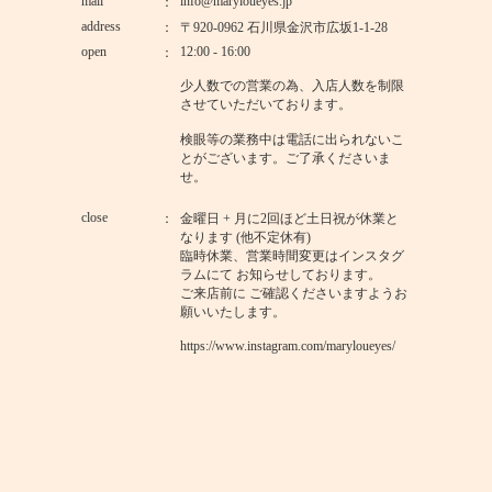
mail
info@maryloueyes.jp
address
〒920-0962 石川県金沢市広坂1-1-28
open
12:00 - 16:00
少人数での営業の為、入店人数を制限
させていただいております。
検眼等の業務中は電話に出られないこ
とがございます。ご了承くださいま
せ。
close
金曜日 + 月に2回ほど土日祝が休業と
なります (他不定休有)
臨時休業、営業時間変更はインスタグ
ラムにて お知らせしております。
ご来店前に ご確認くださいますようお
願いいたします。
https://www.instagram.com/maryloueyes/