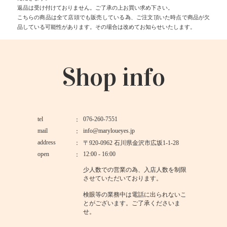
返品は受け付けておりません。ご了承の上お買い求め下さい。
こちらの商品は全て店頭でも販売している為、ご注文頂いた時点で商品が欠
品している可能性があります。その場合は改めてお知らせいたします。
Shop info
tel
076-260-7551
mail
info@maryloueyes.jp
address
〒920-0962 石川県金沢市広坂1-1-28
open
12:00 - 16:00
少人数での営業の為、入店人数を制限
させていただいております。
検眼等の業務中は電話に出られないこ
とがございます。ご了承くださいま
せ。