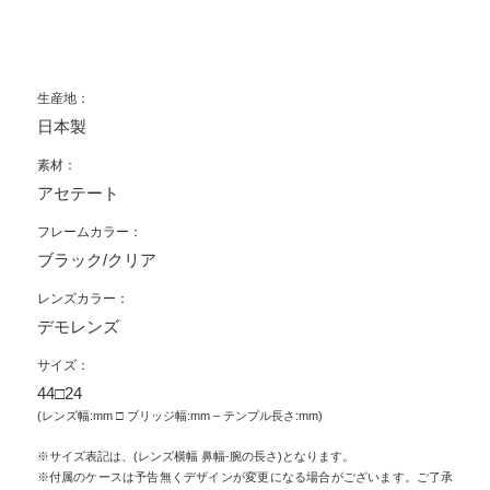
生産地：
日本製
素材：
アセテート
フレームカラー：
ブラック/クリア
レンズカラー：
デモレンズ
サイズ：
44□24
(レンズ幅:mm □ ブリッジ幅:mm – テンプル長さ:mm)
※サイズ表記は、(レンズ横幅 鼻幅-腕の長さ)となります。
※付属のケースは予告無くデザインが変更になる場合がございます。ご了承