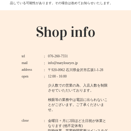
品している可能性があります。その場合は改めてお知らせいたします。
Shop info
tel
076-260-7551
mail
info@maryloueyes.jp
address
〒920-0962 石川県金沢市広坂1-1-28
open
12:00 - 16:00
少人数での営業の為、入店人数を制限
させていただいております。
検眼等の業務中は電話に出られないこ
とがございます。ご了承くださいま
せ。
close
金曜日 + 月に2回ほど土日祝が休業と
なります (他不定休有)
臨時休業、営業時間変更はインスタグ