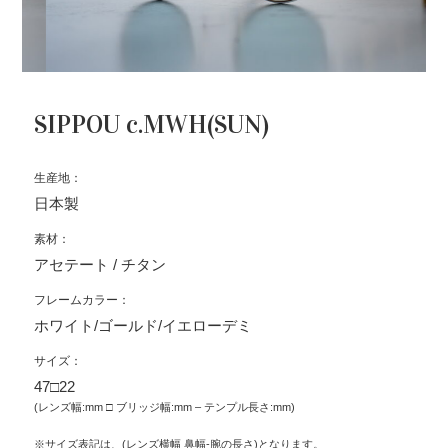
SIPPOU c.MWH(SUN)
生産地：
日本製
素材：
アセテート / チタン
フレームカラー：
ホワイト/ゴールド/イエローデミ
サイズ：
47□22
(レンズ幅:mm □ ブリッジ幅:mm – テンプル長さ:mm)
※サイズ表記は、(レンズ横幅 鼻幅-腕の長さ)となります。