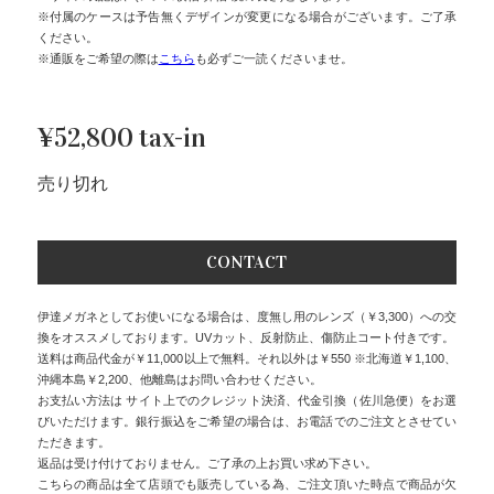
※付属のケースは予告無くデザインが変更になる場合がございます。ご了承
ください。
※通販をご希望の際は
こちら
も必ずご一読くださいませ。
¥52,800 tax-in
売り切れ
CONTACT
伊達メガネとしてお使いになる場合は、度無し用のレンズ（￥3,300）への交
換をオススメしております。UVカット、反射防止、傷防止コート付きです。
送料は商品代金が￥11,000以上で無料。それ以外は￥550 ※北海道￥1,100、
沖縄本島￥2,200、他離島はお問い合わせください。
お支払い方法は サイト上でのクレジット決済、代金引換（佐川急便）をお選
びいただけます。銀行振込をご希望の場合は、お電話でのご注文とさせてい
ただきます。
返品は受け付けておりません。ご了承の上お買い求め下さい。
こちらの商品は全て店頭でも販売している為、ご注文頂いた時点で商品が欠