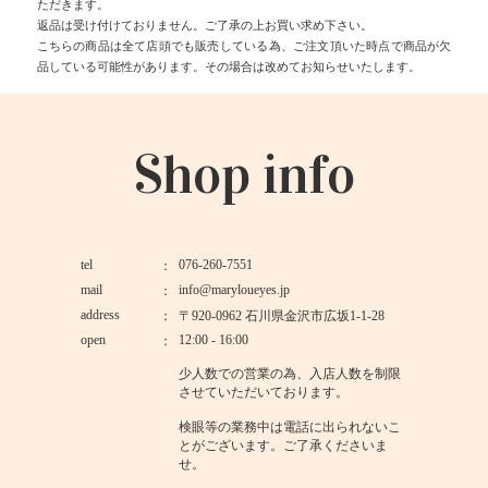
ただきます。
返品は受け付けておりません。ご了承の上お買い求め下さい。
こちらの商品は全て店頭でも販売している為、ご注文頂いた時点で商品が欠
品している可能性があります。その場合は改めてお知らせいたします。
Shop info
tel
076-260-7551
mail
info@maryloueyes.jp
address
〒920-0962 石川県金沢市広坂1-1-28
open
12:00 - 16:00
少人数での営業の為、入店人数を制限
させていただいております。
検眼等の業務中は電話に出られないこ
とがございます。ご了承くださいま
せ。