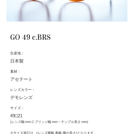
GO 49 c.BRS
生産地：
日本製
素材：
アセテート
レンズカラー：
デモレンズ
サイズ：
49□21
(レンズ幅:mm □ ブリッジ幅:mm – テンプル長さ:mm)
※サイズ表記は、(レンズ横幅 鼻幅-腕の長さ)となります。