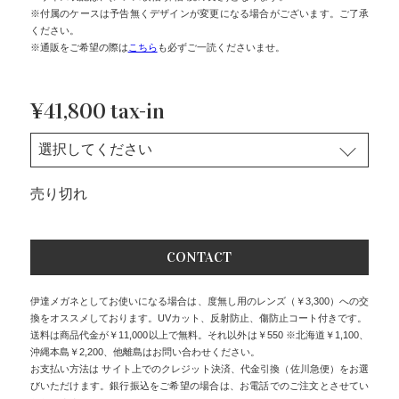
※付属のケースは予告無くデザインが変更になる場合がございます。ご了承
ください。
※通販をご希望の際は
こちら
も必ずご一読くださいませ。
¥41,800 tax-in
売り切れ
CONTACT
伊達メガネとしてお使いになる場合は、度無し用のレンズ（￥3,300）への交
換をオススメしております。UVカット、反射防止、傷防止コート付きです。
送料は商品代金が￥11,000以上で無料。それ以外は￥550 ※北海道￥1,100、
沖縄本島￥2,200、他離島はお問い合わせください。
お支払い方法は サイト上でのクレジット決済、代金引換（佐川急便）をお選
びいただけます。銀行振込をご希望の場合は、お電話でのご注文とさせてい