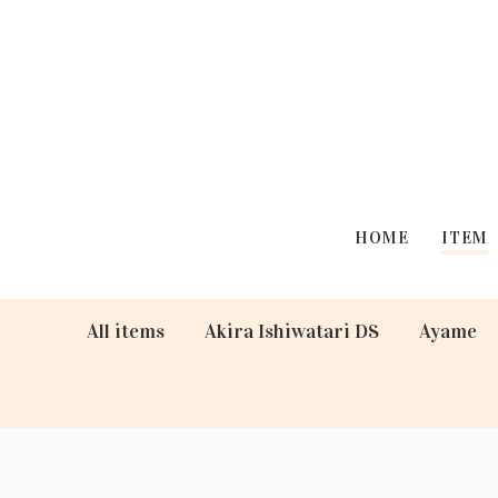
HOME
ITEM
All items
Akira Ishiwatari DS
Ayame