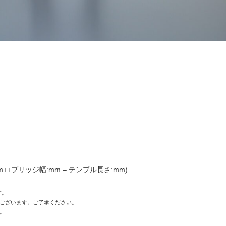
m □ ブリッジ幅:mm – テンプル長さ:mm)
す。
ございます。ご了承ください。
。