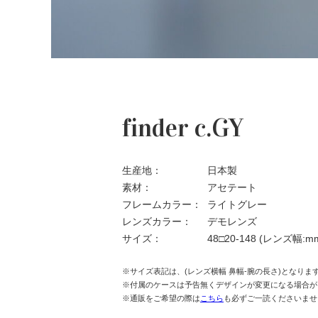
finder c.GY
生産地：
日本製
素材：
アセテート
フレームカラー：
ライトグレー
レンズカラー：
デモレンズ
サイズ：
48□20-148
(レンズ幅:m
※サイズ表記は、(レンズ横幅 鼻幅-腕の長さ)となりま
※付属のケースは予告無くデザインが変更になる場合が
※通販をご希望の際は
こちら
も必ずご一読くださいませ