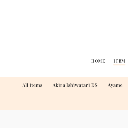
HOME
ITEM
All items
Akira Ishiwatari DS
Ayame