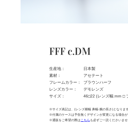
FFF c.DM
生産地：
日本製
素材：
アセテート
フレームカラー：
ブラウンハーフ
レンズカラー：
デモレンズ
サイズ：
46□22
(レンズ幅:mm □
※サイズ表記は、(レンズ横幅 鼻幅-腕の長さ)となりま
※付属のケースは予告無くデザインが変更になる場合が
※通販をご希望の際は
こちら
も必ずご一読くださいませ