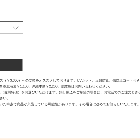
（￥3,300）への交換をオススメしております。UVカット、反射防止、傷防止コート付
0 ※北海道￥1,100、沖縄本島￥2,200、他離島はお問い合わせください。
換（佐川急便）をお選びいただけます。銀行振込をご希望の場合は、お電話でのご注文とさ
さい。
いた時点で商品が欠品している可能性があります。その場合は改めてお知らせいたします