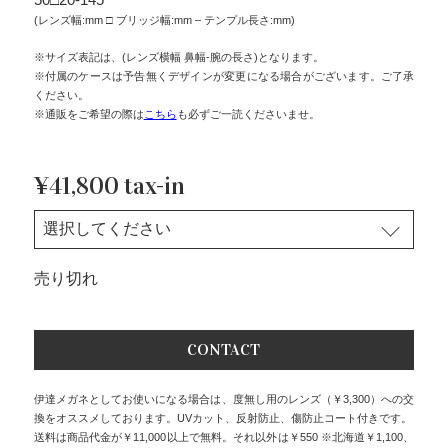
(レンズ幅:mm □ ブリッジ幅:mm – テンプル長さ:mm)
※サイズ表記は、(レンズ横幅 鼻幅-腕の長さ)となります。
※付属のケースは予告無くデザインが変更になる場合がございます。ご了承
ください。
※通販をご希望の際は
こちら
も必ずご一読くださいませ。
¥41,800 tax-in
売り切れ
CONTACT
伊達メガネとしてお使いになる場合は、度無し用のレンズ（￥3,300）への交
換をオススメしております。UVカット、反射防止、傷防止コート付きです。
送料は商品代金が￥11,000以上で無料。それ以外は￥550 ※北海道￥1,100、