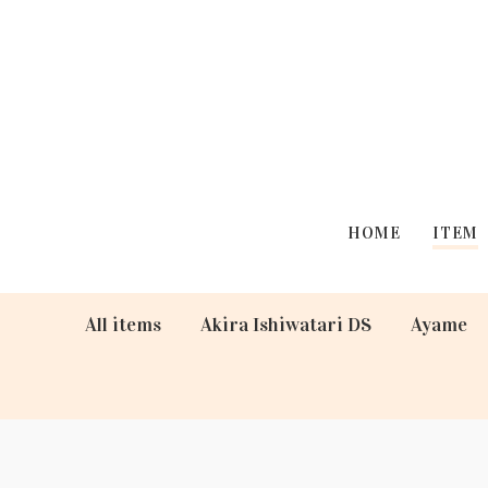
HOME
ITEM
All items
Akira Ishiwatari DS
Ayame