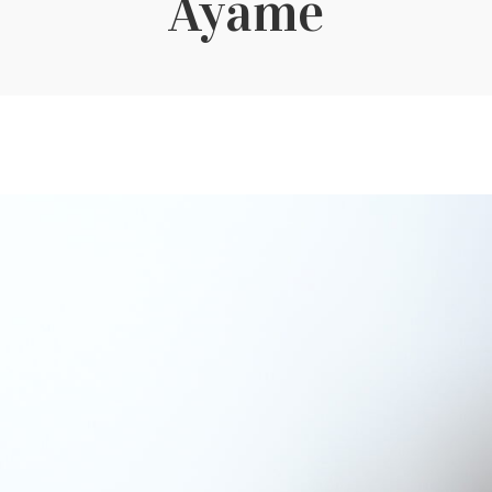
Ayame