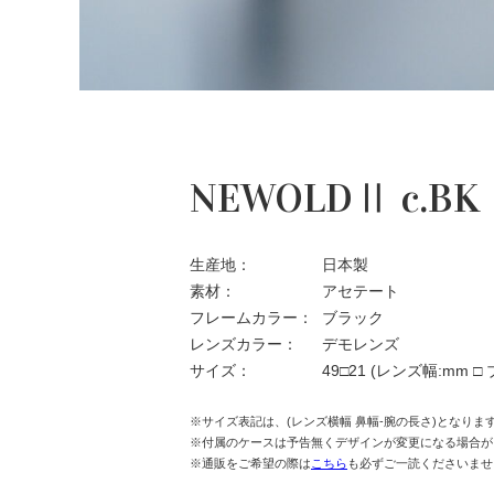
NEWOLDⅡ c.BK
生産地：
日本製
素材：
アセテート
フレームカラー：
ブラック
レンズカラー：
デモレンズ
サイズ：
49□21
(レンズ幅:mm □
※サイズ表記は、(レンズ横幅 鼻幅-腕の長さ)となりま
※付属のケースは予告無くデザインが変更になる場合が
※通販をご希望の際は
こちら
も必ずご一読くださいませ