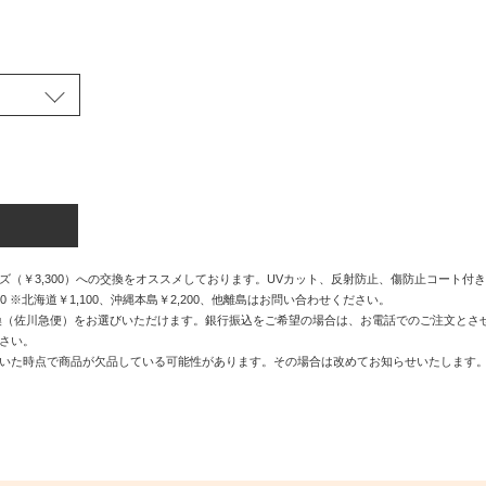
（￥3,300）への交換をオススメしております。UVカット、反射防止、傷防止コート付
0 ※北海道￥1,100、沖縄本島￥2,200、他離島はお問い合わせください。
換（佐川急便）をお選びいただけます。銀行振込をご希望の場合は、お電話でのご注文とさ
さい。
いた時点で商品が欠品している可能性があります。その場合は改めてお知らせいたします